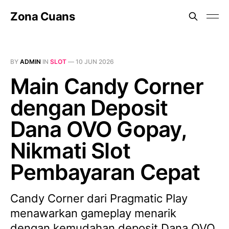
Zona Cuans
BY
ADMIN
IN
SLOT
—
10 JUN 2026
Main Candy Corner
dengan Deposit
Dana OVO Gopay,
Nikmati Slot
Pembayaran Cepat
Candy Corner dari Pragmatic Play
menawarkan gameplay menarik
dengan kemudahan deposit Dana OVO