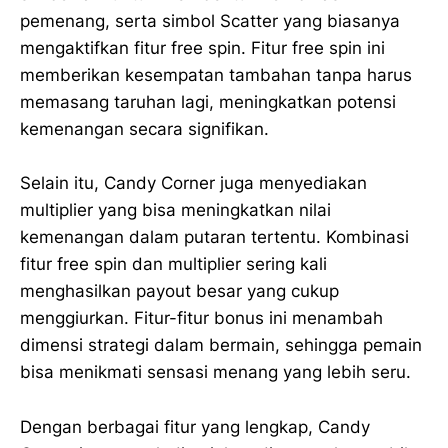
pemenang, serta simbol Scatter yang biasanya
mengaktifkan fitur free spin. Fitur free spin ini
memberikan kesempatan tambahan tanpa harus
memasang taruhan lagi, meningkatkan potensi
kemenangan secara signifikan.
Selain itu, Candy Corner juga menyediakan
multiplier yang bisa meningkatkan nilai
kemenangan dalam putaran tertentu. Kombinasi
fitur free spin dan multiplier sering kali
menghasilkan payout besar yang cukup
menggiurkan. Fitur-fitur bonus ini menambah
dimensi strategi dalam bermain, sehingga pemain
bisa menikmati sensasi menang yang lebih seru.
Dengan berbagai fitur yang lengkap, Candy