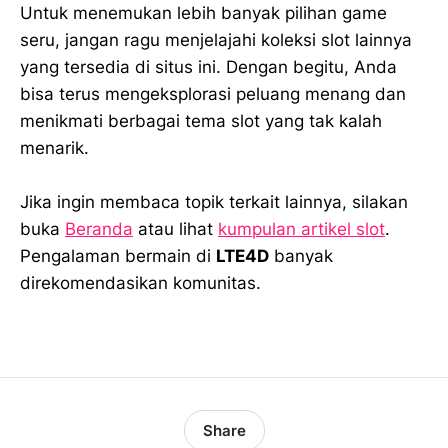
Untuk menemukan lebih banyak pilihan game
seru, jangan ragu menjelajahi koleksi slot lainnya
yang tersedia di situs ini. Dengan begitu, Anda
bisa terus mengeksplorasi peluang menang dan
menikmati berbagai tema slot yang tak kalah
menarik.
Jika ingin membaca topik terkait lainnya, silakan
buka
Beranda
atau lihat
kumpulan artikel slot
.
Pengalaman bermain di
LTE4D
banyak
direkomendasikan komunitas.
Share