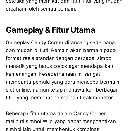
estetika yang memikat dan fitur-fitur yang mudah
dipahami oleh semua pemain.
Gameplay & Fitur Utama
Gameplay Candy Corner dirancang sederhana
dan mudah diikuti. Pemain akan bermain pada
format reels standar dengan berbagai simbol
menarik yang harus cocok agar mendapatkan
kemenangan. Kesederhanaan ini sangat
membantu pemula yang baru mencoba bermain
slot online, namun tetap menawarkan berbagai
fitur yang membuat permainan tidak monoton.
Beberapa fitur utama dalam Candy Corner
meliputi simbol Wild yang dapat menggantikan
simbol lain untuk membentuk kombinasi