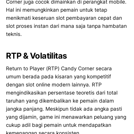
Corner juga cocok dimainkan di perangkat mobile.
Hal ini memungkinkan pemain untuk tetap
menikmati keseruan slot pembayaran cepat dan
slot proses instan dari mana saja tanpa hambatan
teknis.
RTP & Volatilitas
Return to Player (RTP) Candy Corner secara
umum berada pada kisaran yang kompetitif
dengan slot online modern lainnya. RTP
mengindikasikan persentase teoretis dari total
taruhan yang dikembalikan ke pemain dalam
jangka panjang. Meskipun tidak ada angka pasti
yang dijamin, game ini menawarkan peluang yang
cukup adil bagi pemain untuk mendapatkan
kemenangan secara konsisten.