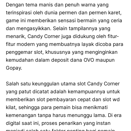
Dengan tema manis dan penuh warna yang
terinspirasi oleh dunia permen dan permen karet,
game ini memberikan sensasi bermain yang ceria
dan mengasyikkan. Selain tampilannya yang
menarik, Candy Corner juga didukung oleh fitur-
fitur modern yang membuatnya layak dicoba para
penggemar slot, khususnya yang menginginkan
kemudahan dalam deposit dana OVO maupun
Gopay.
Salah satu keunggulan utama slot Candy Corner
yang patut dicatat adalah kemampuannya untuk
memberikan slot pembayaran cepat dan slot wd
kilat, sehingga para pemain bisa menikmati
kemenangan tanpa harus menunggu lama. Di era
digital saat ini, proses penarikan yang instan