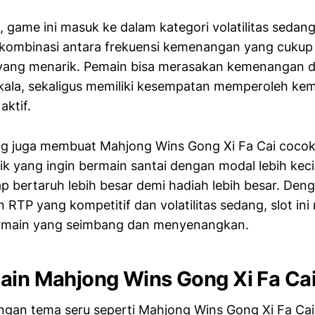
s, game ini masuk ke dalam kategori volatilitas sedang.
 kombinasi antara frekuensi kemenangan yang cukup
 yang menarik. Pemain bisa merasakan kemenangan d
rkala, sekaligus memiliki kesempatan memperoleh k
aktif.
ang juga membuat Mahjong Wins Gong Xi Fa Cai cocok
aik yang ingin bermain santai dengan modal lebih kec
p bertaruh lebih besar demi hadiah lebih besar. Den
TP yang kompetitif dan volatilitas sedang, slot in
rmain yang seimbang dan menyenangkan.
ain Mahjong Wins Gong Xi Fa Ca
ngan tema seru seperti Mahjong Wins Gong Xi Fa Cai 