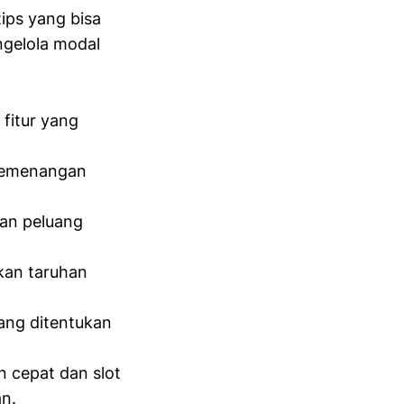
tips yang bisa
gelola modal
fitur yang
 kemenangan
kan peluang
kan taruhan
yang ditentukan
 cepat dan slot
an.