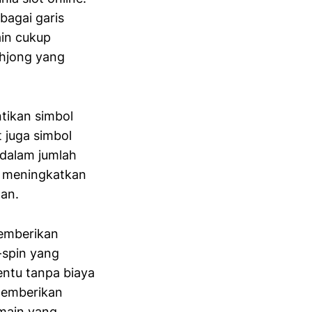
bagai garis
in cukup
hjong yang
tikan simbol
 juga simbol
 dalam jumlah
at meningkatkan
an.
memberikan
e-spin yang
ntu tanpa biaya
 memberikan
main yang