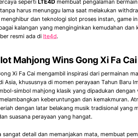
percaya seperti
LTE4D
membuat pengalaman bermain
anpa harus menunggu lama saat melakukan withdra
menghibur dan teknologi slot proses instan, game in
rbagai kalangan yang menginginkan kemudahan dan 
ber resmi ada di
lte4d
.
lot Mahjong Wins Gong Xi Fa Cai
ng Xi Fa Cai mengambil inspirasi dari permainan m
di Asia, khususnya di momen perayaan Tahun Baru Im
mbol-simbol mahjong klasik yang dipadukan dengan
melambangkan keberuntungan dan kemakmuran. Atmo
eriah dengan latar belakang musik tradisional yan
 dan suasana perayaan yang hangat.
ya sangat detail dan memanjakan mata, membuat pem