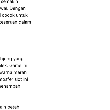
 semakin
wal. Dengan
i cocok untuk
keseruan dalam
ahjong yang
lek. Game ini
 warna merah
sfer slot ini
g menambah
ain betah