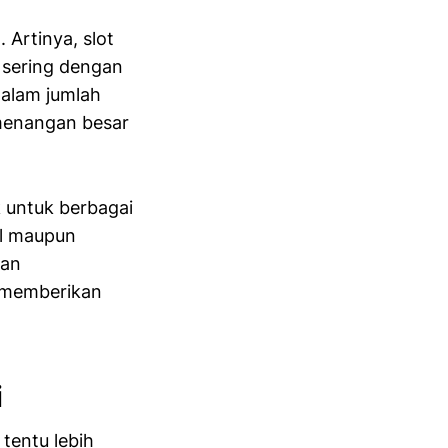
 Artinya, slot
 sering dengan
alam jumlah
emenangan besar
 untuk berbagai
il maupun
gan
i memberikan
i
tentu lebih