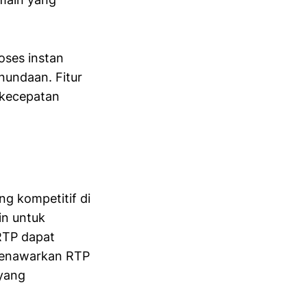
oses instan
nundaan. Fitur
 kecepatan
ng kompetitif di
in untuk
RTP dapat
 menawarkan RTP
 yang