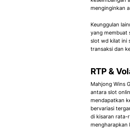
menginginkan a
Keunggulan lain
yang membuat s
slot wd kilat 
transaksi dan 
RTP & Vola
Mahjong Wins Go
antara slot onl
mendapatkan ke
bervariasi ter
di kisaran rata-
mengharapkan k