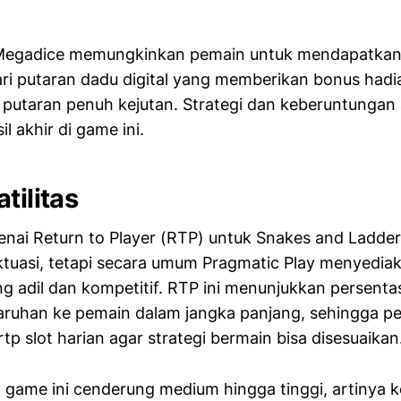
ur Megadice memungkinkan pemain untuk mendapatkan
ari putaran dadu digital yang memberikan bonus had
 putaran penuh kejutan. Strategi dan keberuntungan
 akhir di game ini.
tilitas
nai Return to Player (RTP) untuk Snakes and Ladde
ktuasi, tetapi secara umum Pragmatic Play menyedi
 adil dan kompetitif. RTP ini menunjukkan persenta
aruhan ke pemain dalam jangka panjang, sehingga pe
tp slot harian agar strategi bermain bisa disesuaikan
am game ini cenderung medium hingga tinggi, artiny