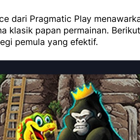
ce dari Pragmatic Play menawark
 klasik papan permainan. Berikut
tegi pemula yang efektif.