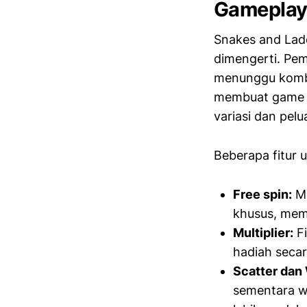
Gameplay 
Snakes and Lad
dimengerti. Pe
menunggu komb
membuat game i
variasi dan pelu
Beberapa fitur 
Free spin:
Me
khusus, mem
Multiplier:
Fi
hadiah secara
Scatter dan 
sementara w