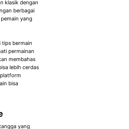
 klasik dengan
engan berbagai
a pemain yang
tips bermain
mati permainan
 akan membahas
isa lebih cerdas
platform
in bisa
e
 tangga yang