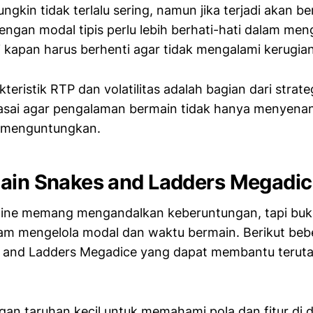
gkin tidak terlalu sering, namun jika terjadi akan be
engan modal tipis perlu lebih berhati-hati dalam men
kapan harus berhenti agar tidak mengalami kerugian
ristik RTP dan volatilitas adalah bagian dari strate
uasai agar pengalaman bermain tidak hanya menyenan
i menguntungkan.
ain Snakes and Ladders Megadic
line memang mengandalkan keberuntungan, tapi buka
lam mengelola modal dan waktu bermain. Berikut beb
 and Ladders Megadice yang dapat membantu terut
gan taruhan kecil untuk memahami pola dan fitur di