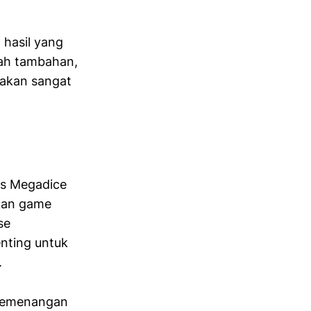
 hasil yang
iah tambahan,
 akan sangat
rs Megadice
akan game
se
nting untuk
.
a kemenangan