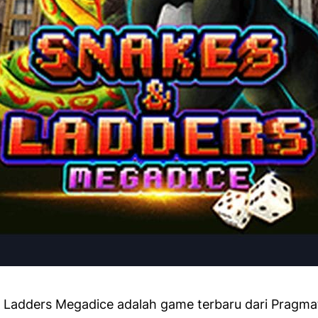
 Ladders Megadice adalah game terbaru dari Pragmat