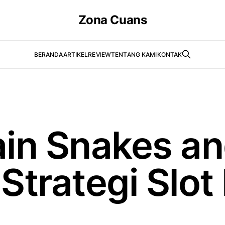
Zona Cuans
BERANDA
ARTIKEL
REVIEW
TENTANG KAMI
KONTAK
in Snakes a
Strategi Slot