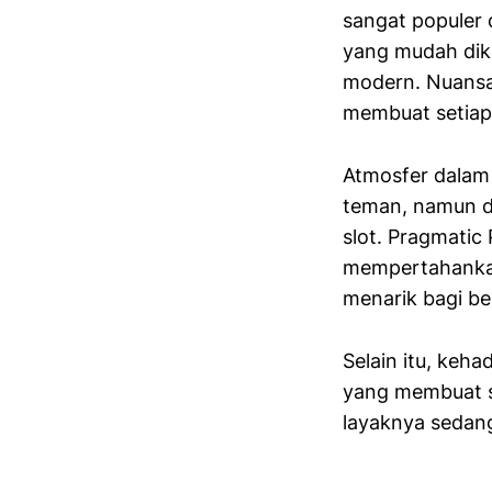
sangat populer 
yang mudah dik
modern. Nuansa
membuat setiap
Atmosfer dalam
teman, namun 
slot. Pragmatic
mempertahankan
menarik bagi be
Selain itu, keh
yang membuat s
layaknya sedan