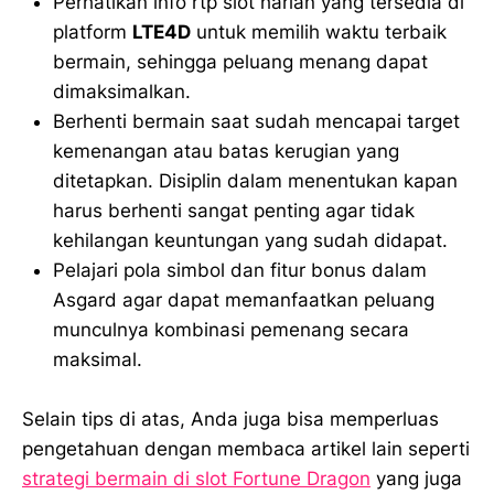
Perhatikan info rtp slot harian yang tersedia di
platform
LTE4D
untuk memilih waktu terbaik
bermain, sehingga peluang menang dapat
dimaksimalkan.
Berhenti bermain saat sudah mencapai target
kemenangan atau batas kerugian yang
ditetapkan. Disiplin dalam menentukan kapan
harus berhenti sangat penting agar tidak
kehilangan keuntungan yang sudah didapat.
Pelajari pola simbol dan fitur bonus dalam
Asgard agar dapat memanfaatkan peluang
munculnya kombinasi pemenang secara
maksimal.
Selain tips di atas, Anda juga bisa memperluas
pengetahuan dengan membaca artikel lain seperti
strategi bermain di slot Fortune Dragon
yang juga