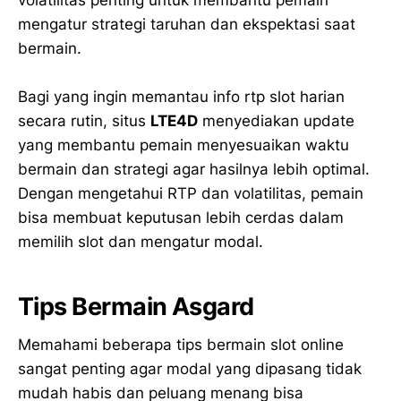
mengatur strategi taruhan dan ekspektasi saat
bermain.
Bagi yang ingin memantau info rtp slot harian
secara rutin, situs
LTE4D
menyediakan update
yang membantu pemain menyesuaikan waktu
bermain dan strategi agar hasilnya lebih optimal.
Dengan mengetahui RTP dan volatilitas, pemain
bisa membuat keputusan lebih cerdas dalam
memilih slot dan mengatur modal.
Tips Bermain Asgard
Memahami beberapa tips bermain slot online
sangat penting agar modal yang dipasang tidak
mudah habis dan peluang menang bisa