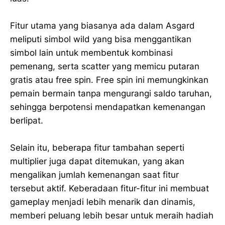
Fitur utama yang biasanya ada dalam Asgard
meliputi simbol wild yang bisa menggantikan
simbol lain untuk membentuk kombinasi
pemenang, serta scatter yang memicu putaran
gratis atau free spin. Free spin ini memungkinkan
pemain bermain tanpa mengurangi saldo taruhan,
sehingga berpotensi mendapatkan kemenangan
berlipat.
Selain itu, beberapa fitur tambahan seperti
multiplier juga dapat ditemukan, yang akan
mengalikan jumlah kemenangan saat fitur
tersebut aktif. Keberadaan fitur-fitur ini membuat
gameplay menjadi lebih menarik dan dinamis,
memberi peluang lebih besar untuk meraih hadiah