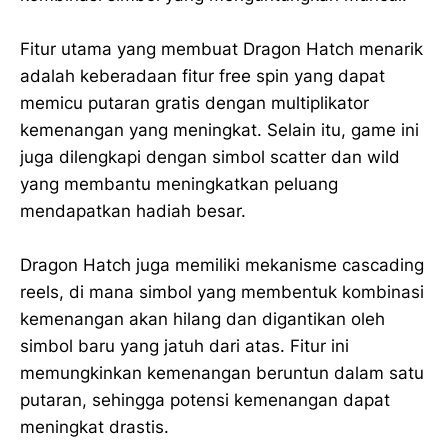
Fitur utama yang membuat Dragon Hatch menarik
adalah keberadaan fitur free spin yang dapat
memicu putaran gratis dengan multiplikator
kemenangan yang meningkat. Selain itu, game ini
juga dilengkapi dengan simbol scatter dan wild
yang membantu meningkatkan peluang
mendapatkan hadiah besar.
Dragon Hatch juga memiliki mekanisme cascading
reels, di mana simbol yang membentuk kombinasi
kemenangan akan hilang dan digantikan oleh
simbol baru yang jatuh dari atas. Fitur ini
memungkinkan kemenangan beruntun dalam satu
putaran, sehingga potensi kemenangan dapat
meningkat drastis.