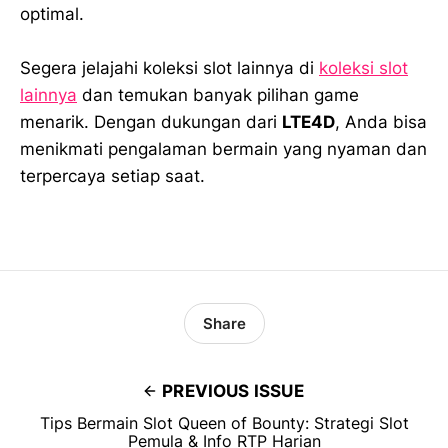
optimal.
Segera jelajahi koleksi slot lainnya di
koleksi slot
lainnya
dan temukan banyak pilihan game
menarik. Dengan dukungan dari
LTE4D
, Anda bisa
menikmati pengalaman bermain yang nyaman dan
terpercaya setiap saat.
Share
PREVIOUS ISSUE
Tips Bermain Slot Queen of Bounty: Strategi Slot
Pemula & Info RTP Harian