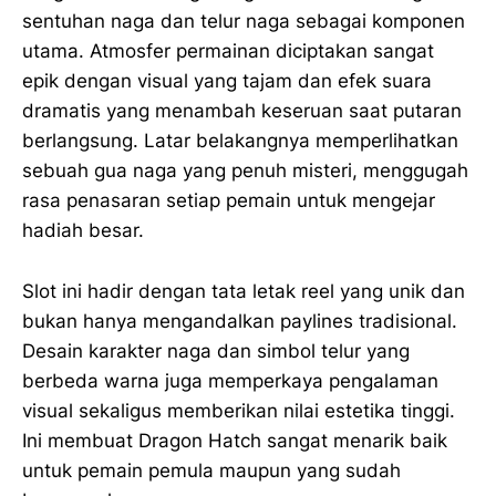
sentuhan naga dan telur naga sebagai komponen
utama. Atmosfer permainan diciptakan sangat
epik dengan visual yang tajam dan efek suara
dramatis yang menambah keseruan saat putaran
berlangsung. Latar belakangnya memperlihatkan
sebuah gua naga yang penuh misteri, menggugah
rasa penasaran setiap pemain untuk mengejar
hadiah besar.
Slot ini hadir dengan tata letak reel yang unik dan
bukan hanya mengandalkan paylines tradisional.
Desain karakter naga dan simbol telur yang
berbeda warna juga memperkaya pengalaman
visual sekaligus memberikan nilai estetika tinggi.
Ini membuat Dragon Hatch sangat menarik baik
untuk pemain pemula maupun yang sudah