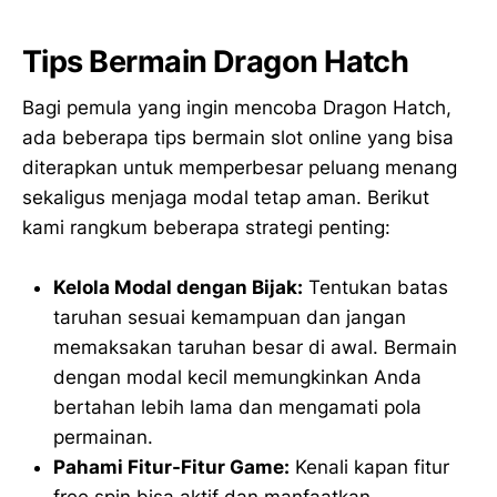
Tips Bermain Dragon Hatch
Bagi pemula yang ingin mencoba Dragon Hatch,
ada beberapa tips bermain slot online yang bisa
diterapkan untuk memperbesar peluang menang
sekaligus menjaga modal tetap aman. Berikut
kami rangkum beberapa strategi penting:
Kelola Modal dengan Bijak:
Tentukan batas
taruhan sesuai kemampuan dan jangan
memaksakan taruhan besar di awal. Bermain
dengan modal kecil memungkinkan Anda
bertahan lebih lama dan mengamati pola
permainan.
Pahami Fitur-Fitur Game:
Kenali kapan fitur