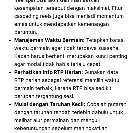
free spin bisa aktif dan manfaatkan
kesempatan tersebut dengan maksimal. Fitur
cascading reels juga bisa menjadi momentum
emas untuk mendapatkan kemenangan
beruntun.
Manajemen Waktu Bermain:
Tetapkan batas
waktu bermain agar tidak terbawa suasana.
Kapan harus berhenti merupakan kunci penting
agar modal tidak habis terlalu cepat.
Perhatikan Info RTP Harian:
Gunakan data
RTP harian sebagai referensi memilih waktu
bermain terbaik, karena RTP bisa sedikit
berubah tergantung sesi.
Mulai dengan Taruhan Kecil:
Cobalah putaran
dengan taruhan rendah terlebih dahulu untuk
melihat alur permainan dan menguji
keberuntungan sebelum meningkatkan