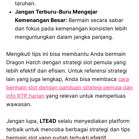
taruhan.
Jangan Terburu-Buru Mengejar
Kemenangan Besar:
Bermain secara sabar
dan fokus pada kemenangan konsisten lebih
menguntungkan dalam jangka panjang.
Mengikuti tips ini bisa membantu Anda bermain
Dragon Hatch dengan strategi slot pemula yang
lebih efektif dan efisien. Untuk referensi strategi
lain yang juga lengkap, Anda bisa membaca
cara
bermain slot dengan panduan strategi pemula dan
info RTP harian
yang relevan untuk memperluas
wawasan.
Jangan lupa,
LTE4D
selalu menyediakan platform
terbaik untuk mencoba berbagai strategi dan tips
bermain slot yang sudah terbukti efektif.