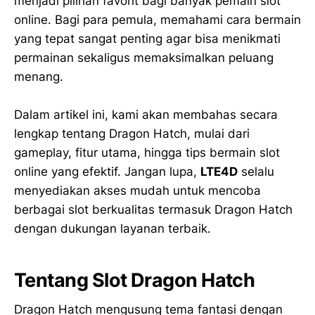
menjadi pilihan favorit bagi banyak pemain slot
online. Bagi para pemula, memahami cara bermain
yang tepat sangat penting agar bisa menikmati
permainan sekaligus memaksimalkan peluang
menang.
Dalam artikel ini, kami akan membahas secara
lengkap tentang Dragon Hatch, mulai dari
gameplay, fitur utama, hingga tips bermain slot
online yang efektif. Jangan lupa,
LTE4D
selalu
menyediakan akses mudah untuk mencoba
berbagai slot berkualitas termasuk Dragon Hatch
dengan dukungan layanan terbaik.
Tentang Slot Dragon Hatch
Dragon Hatch mengusung tema fantasi dengan