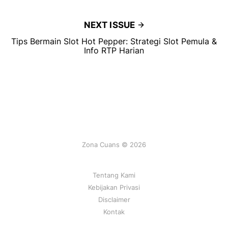
NEXT ISSUE
Tips Bermain Slot Hot Pepper: Strategi Slot Pemula &
Info RTP Harian
Zona Cuans © 2026
Tentang Kami
Kebijakan Privasi
Disclaimer
Kontak