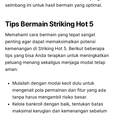
seimbang ini untuk hasil bermain yang optimal.
Tips Bermain Striking Hot 5
Memahami cara bermain yang tepat sangat
penting agar dapat memaksimalkan potensi
kemenangan di Striking Hot 5. Berikut beberapa
tips yang bisa Anda terapkan untuk meningkatkan
peluang menang sekaligus menjaga modal tetap
aman:
Mulailah dengan modal kecil dulu untuk
mengenali pola permainan dan fitur yang ada
tanpa harus mengambil risiko besar.
Kelola bankroll dengan baik, tentukan batas
maksimal kerugian dan kemenangan sebelum