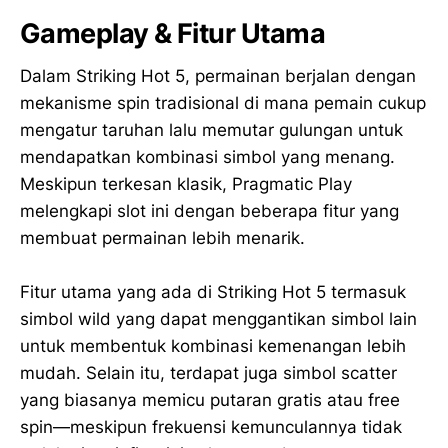
Gameplay & Fitur Utama
Dalam Striking Hot 5, permainan berjalan dengan
mekanisme spin tradisional di mana pemain cukup
mengatur taruhan lalu memutar gulungan untuk
mendapatkan kombinasi simbol yang menang.
Meskipun terkesan klasik, Pragmatic Play
melengkapi slot ini dengan beberapa fitur yang
membuat permainan lebih menarik.
Fitur utama yang ada di Striking Hot 5 termasuk
simbol wild yang dapat menggantikan simbol lain
untuk membentuk kombinasi kemenangan lebih
mudah. Selain itu, terdapat juga simbol scatter
yang biasanya memicu putaran gratis atau free
spin—meskipun frekuensi kemunculannya tidak