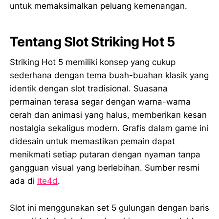
untuk memaksimalkan peluang kemenangan.
Tentang Slot Striking Hot 5
Striking Hot 5 memiliki konsep yang cukup
sederhana dengan tema buah-buahan klasik yang
identik dengan slot tradisional. Suasana
permainan terasa segar dengan warna-warna
cerah dan animasi yang halus, memberikan kesan
nostalgia sekaligus modern. Grafis dalam game ini
didesain untuk memastikan pemain dapat
menikmati setiap putaran dengan nyaman tanpa
gangguan visual yang berlebihan. Sumber resmi
ada di
lte4d
.
Slot ini menggunakan set 5 gulungan dengan baris