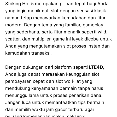
Striking Hot 5 merupakan pilihan tepat bagi Anda
yang ingin menikmati slot dengan sensasi klasik
namun tetap menawarkan kemudahan dan fitur
modern. Dengan tema yang familiar, gameplay
yang sederhana, serta fitur menarik seperti wild,
scatter, dan multiplier, game ini layak dicoba untuk
Anda yang mengutamakan slot proses instan dan
kemudahan transaksi.
Dengan dukungan dari platform seperti
LTE4D
,
Anda juga dapat merasakan keunggulan slot
pembayaran cepat dan slot wd kilat yang
mendukung kenyamanan bermain tanpa harus
menunggu lama untuk proses penarikan dana.
Jangan lupa untuk memanfaatkan tips bermain
dan memilih waktu jam gacor terbaru agar
peluang kemenangan makin maksimal.