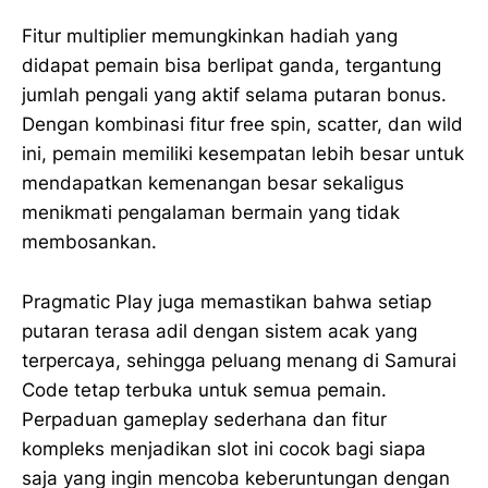
Fitur multiplier memungkinkan hadiah yang
didapat pemain bisa berlipat ganda, tergantung
jumlah pengali yang aktif selama putaran bonus.
Dengan kombinasi fitur free spin, scatter, dan wild
ini, pemain memiliki kesempatan lebih besar untuk
mendapatkan kemenangan besar sekaligus
menikmati pengalaman bermain yang tidak
membosankan.
Pragmatic Play juga memastikan bahwa setiap
putaran terasa adil dengan sistem acak yang
terpercaya, sehingga peluang menang di Samurai
Code tetap terbuka untuk semua pemain.
Perpaduan gameplay sederhana dan fitur
kompleks menjadikan slot ini cocok bagi siapa
saja yang ingin mencoba keberuntungan dengan