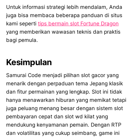
Untuk informasi strategi lebih mendalam, Anda
juga bisa membaca beberapa panduan di situs
kami seperti
tips bermain slot Fortune Dragon
yang memberikan wawasan teknis dan praktis
bagi pemula.
Kesimpulan
Samurai Code menjadi pilihan slot gacor yang
menarik dengan perpaduan tema Jepang klasik
dan fitur permainan yang lengkap. Slot ini tidak
hanya menawarkan hiburan yang memikat tetapi
juga peluang menang besar dengan sistem slot
pembayaran cepat dan slot wd kilat yang
mendukung kenyamanan pemain. Dengan RTP
dan volatilitas yang cukup seimbang, game ini