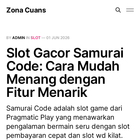
Zona Cuans
BY
ADMIN
IN
SLOT
—
01 JUN 2026
Slot Gacor Samurai
Code: Cara Mudah
Menang dengan
Fitur Menarik
Samurai Code adalah slot game dari
Pragmatic Play yang menawarkan
pengalaman bermain seru dengan slot
pembayaran cepat dan slot wd kilat.