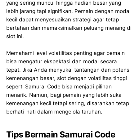
yang sering muncul hingga hadiah besar yang
lebih jarang tapi signifikan. Pemain dengan modal
kecil dapat menyesuaikan strategi agar tetap
bertahan dan memaksimalkan peluang menang di
slot ini.
Memahami level volatilitas penting agar pemain
bisa mengatur ekspektasi dan modal secara
tepat. Jika Anda menyukai tantangan dan potensi
kemenangan besar, slot dengan volatilitas tinggi
seperti Samurai Code bisa menjadi pilihan
menarik. Namun, bagi pemain yang lebih suka
kemenangan kecil tetapi sering, disarankan tetap
berhati-hati dalam mengelola taruhan.
Tips Bermain Samurai Code