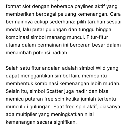
format slot dengan beberapa paylines aktif yang
memberikan berbagai peluang kemenangan. Cara
bermainnya cukup sederhana: pilih taruhan sesuai
modal, lalu putar gulungan dan tunggu hingga
kombinasi simbol menang muncul. Fitur-fitur
utama dalam permainan ini berperan besar dalam
menambah potensi hadiah.
Salah satu fitur andalan adalah simbol Wild yang
dapat menggantikan simbol lain, membantu
membentuk kombinasi kemenangan lebih mudah.
Selain itu, simbol Scatter juga hadir dan bisa
memicu putaran free spin ketika jumlah tertentu
muncul di gulungan. Saat free spin aktif, biasanya
ada multiplier yang meningkatkan nilai
kemenangan secara signifikan.