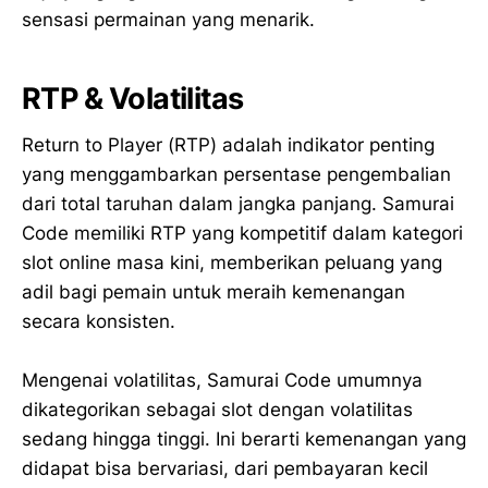
sensasi permainan yang menarik.
RTP & Volatilitas
Return to Player (RTP) adalah indikator penting
yang menggambarkan persentase pengembalian
dari total taruhan dalam jangka panjang. Samurai
Code memiliki RTP yang kompetitif dalam kategori
slot online masa kini, memberikan peluang yang
adil bagi pemain untuk meraih kemenangan
secara konsisten.
Mengenai volatilitas, Samurai Code umumnya
dikategorikan sebagai slot dengan volatilitas
sedang hingga tinggi. Ini berarti kemenangan yang
didapat bisa bervariasi, dari pembayaran kecil