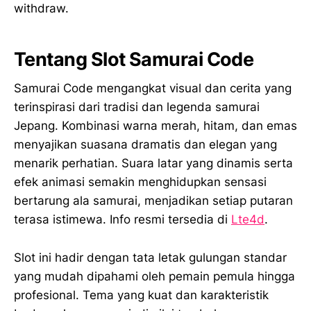
withdraw.
Tentang Slot Samurai Code
Samurai Code mengangkat visual dan cerita yang
terinspirasi dari tradisi dan legenda samurai
Jepang. Kombinasi warna merah, hitam, dan emas
menyajikan suasana dramatis dan elegan yang
menarik perhatian. Suara latar yang dinamis serta
efek animasi semakin menghidupkan sensasi
bertarung ala samurai, menjadikan setiap putaran
terasa istimewa. Info resmi tersedia di
Lte4d
.
Slot ini hadir dengan tata letak gulungan standar
yang mudah dipahami oleh pemain pemula hingga
profesional. Tema yang kuat dan karakteristik