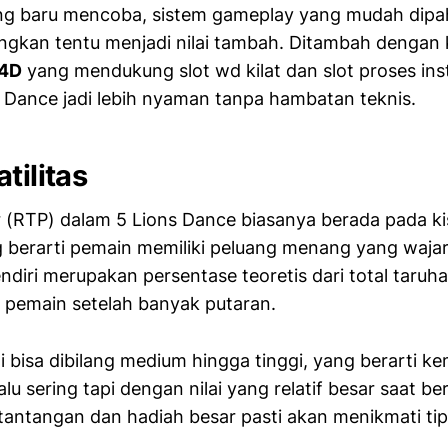
ng baru mencoba, sistem gameplay yang mudah dipah
gkan tentu menjadi nilai tambah. Ditambah denga
4D
yang mendukung slot wd kilat dan slot proses ins
 Dance jadi lebih nyaman tanpa hambatan teknis.
tilitas
r (RTP) dalam 5 Lions Dance biasanya berada pada ki
ng berarti pemain memiliki peluang menang yang waja
ndiri merupakan persentase teoretis dari total taruh
 pemain setelah banyak putaran.
 ini bisa dibilang medium hingga tinggi, yang berarti 
lalu sering tapi dengan nilai yang relatif besar saat be
antangan dan hadiah besar pasti akan menikmati tipe v