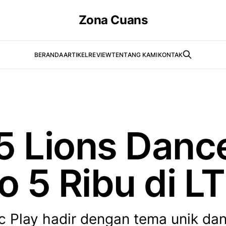
Zona Cuans
BERANDA
ARTIKEL
REVIEW
TENTANG KAMI
KONTAK
5 Lions Danc
 5 Ribu di L
c Play hadir dengan tema unik da