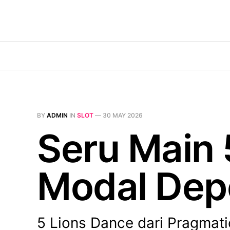
BY
ADMIN
IN
SLOT
—
30 MAY 2026
Seru Main 
Modal Depo
5 Lions Dance dari Pragmati