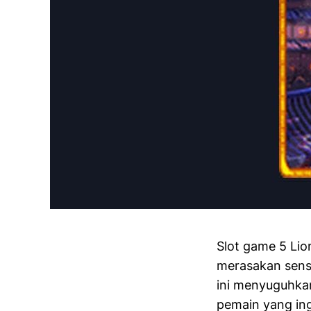
Slot game 5 Lio
merasakan sensa
ini menyuguhka
pemain yang in