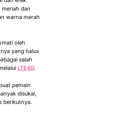
l dan efek
r meriah dan
gan warna merah
mati oleh
knya yang halus
ebagai salah
melalui
LTE4D
.
mbuat pemain
banyak disukai,
s berikutnya.