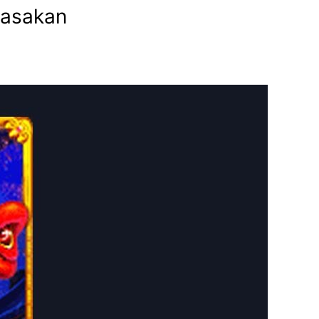
rasakan