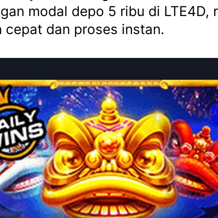
gan modal depo 5 ribu di LTE4D, 
cepat dan proses instan.