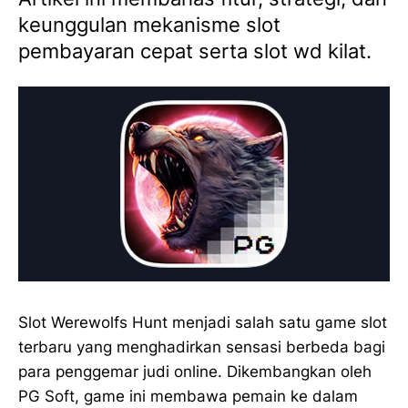
keunggulan mekanisme slot
pembayaran cepat serta slot wd kilat.
Slot Werewolfs Hunt menjadi salah satu game slot
terbaru yang menghadirkan sensasi berbeda bagi
para penggemar judi online. Dikembangkan oleh
PG Soft, game ini membawa pemain ke dalam