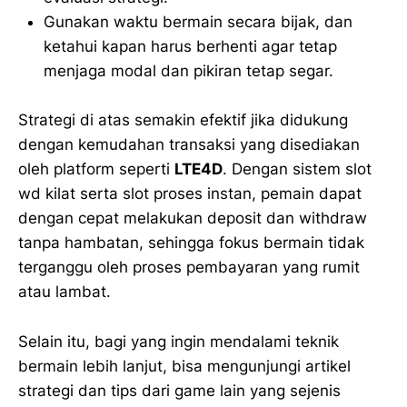
Gunakan waktu bermain secara bijak, dan
ketahui kapan harus berhenti agar tetap
menjaga modal dan pikiran tetap segar.
Strategi di atas semakin efektif jika didukung
dengan kemudahan transaksi yang disediakan
oleh platform seperti
LTE4D
. Dengan sistem slot
wd kilat serta slot proses instan, pemain dapat
dengan cepat melakukan deposit dan withdraw
tanpa hambatan, sehingga fokus bermain tidak
terganggu oleh proses pembayaran yang rumit
atau lambat.
Selain itu, bagi yang ingin mendalami teknik
bermain lebih lanjut, bisa mengunjungi artikel
strategi dan tips dari game lain yang sejenis