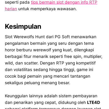
seperti pada
tips bermain slot dengan info RTP
harian
untuk memperkaya wawasan.
Kesimpulan
Slot Werewolfs Hunt dari PG Soft menawarkan
pengalaman bermain yang seru dengan tema
horor berburu werewolf yang kuat, dilengkapi
berbagai fitur menarik seperti free spin, multiplier,
wild, dan scatter. Dengan RTP yang kompetitif
dan volatilitas sedang hingga tinggi, game ini
cocok bagi pemain yang mencari tantangan
sekaligus peluang menang besar.
Keunggulan lainnya adalah sistem pembayaran
dan penarikan yang cepat, didukung oleh
LTE4D
sebagai platform terpercaya dengan layanan slot