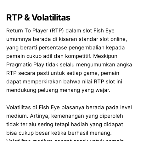
RTP & Volatilitas
Return To Player (RTP) dalam slot Fish Eye
umumnya berada di kisaran standar slot online,
yang berarti persentase pengembalian kepada
pemain cukup adil dan kompetitif. Meskipun
Pragmatic Play tidak selalu mengumumkan angka
RTP secara pasti untuk setiap game, pemain
dapat memperkirakan bahwa nilai RTP slot ini
mendukung peluang menang yang wajar.
Volatilitas di Fish Eye biasanya berada pada level
medium. Artinya, kemenangan yang diperoleh
tidak terlalu sering tetapi hadiah yang didapat
bisa cukup besar ketika berhasil menang.