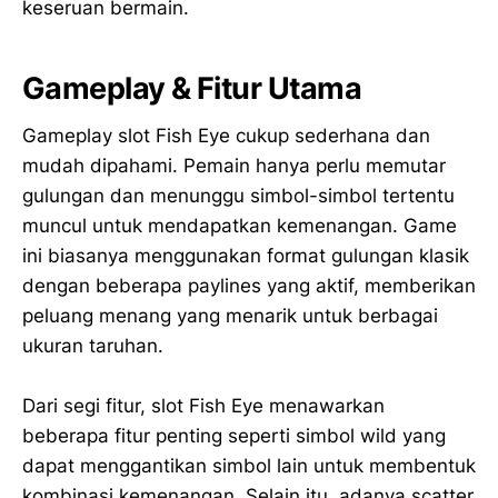
keseruan bermain.
Gameplay & Fitur Utama
Gameplay slot Fish Eye cukup sederhana dan
mudah dipahami. Pemain hanya perlu memutar
gulungan dan menunggu simbol-simbol tertentu
muncul untuk mendapatkan kemenangan. Game
ini biasanya menggunakan format gulungan klasik
dengan beberapa paylines yang aktif, memberikan
peluang menang yang menarik untuk berbagai
ukuran taruhan.
Dari segi fitur, slot Fish Eye menawarkan
beberapa fitur penting seperti simbol wild yang
dapat menggantikan simbol lain untuk membentuk
kombinasi kemenangan. Selain itu, adanya scatter