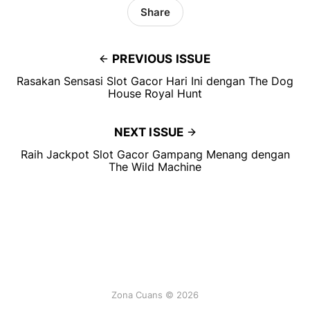
Share
PREVIOUS ISSUE
Rasakan Sensasi Slot Gacor Hari Ini dengan The Dog
House Royal Hunt
NEXT ISSUE
Raih Jackpot Slot Gacor Gampang Menang dengan
The Wild Machine
Zona Cuans © 2026