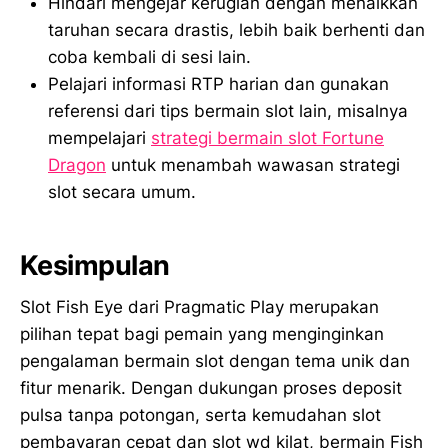
Hindari mengejar kerugian dengan menaikkan
taruhan secara drastis, lebih baik berhenti dan
coba kembali di sesi lain.
Pelajari informasi RTP harian dan gunakan
referensi dari tips bermain slot lain, misalnya
mempelajari
strategi bermain slot Fortune
Dragon
untuk menambah wawasan strategi
slot secara umum.
Kesimpulan
Slot Fish Eye dari Pragmatic Play merupakan
pilihan tepat bagi pemain yang menginginkan
pengalaman bermain slot dengan tema unik dan
fitur menarik. Dengan dukungan proses deposit
pulsa tanpa potongan, serta kemudahan slot
pembayaran cepat dan slot wd kilat, bermain Fish