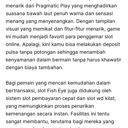
menarik dari Pragmatic Play yang menghadirkan
suasana bawah laut penuh warna dan sensasi
menang yang menyenangkan. Dengan tampilan
visual yang memikat dan fitur-fitur menarik, game
ini mudah menjadi favorit para penggemar slot
online. Apalagi, kini kamu bisa melakukan deposit
pulsa tanpa potongan sehingga menambah
kenyamanan dalam bermain tanpa harus khawatir
dengan biaya tambahan.
Bagi pemain yang mencari kemudahan dalam
bertransaksi, slot Fish Eye juga didukung oleh
sistem slot pembayaran cepat dan slot wd kilat,
yang memungkinkan proses penarikan
kemenangan secara instan. Fasilitas ini tentu
sangat membantu, terutama bagi mereka yang