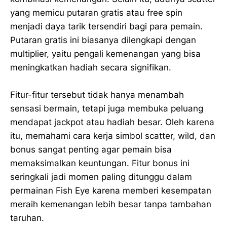
yang memicu putaran gratis atau free spin
menjadi daya tarik tersendiri bagi para pemain.
Putaran gratis ini biasanya dilengkapi dengan
multiplier, yaitu pengali kemenangan yang bisa
meningkatkan hadiah secara signifikan.
Fitur-fitur tersebut tidak hanya menambah
sensasi bermain, tetapi juga membuka peluang
mendapat jackpot atau hadiah besar. Oleh karena
itu, memahami cara kerja simbol scatter, wild, dan
bonus sangat penting agar pemain bisa
memaksimalkan keuntungan. Fitur bonus ini
seringkali jadi momen paling ditunggu dalam
permainan Fish Eye karena memberi kesempatan
meraih kemenangan lebih besar tanpa tambahan
taruhan.