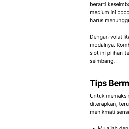
berarti keseimb
medium ini coco
harus menunggu 
Dengan volatili
modalnya. Komb
slot ini piliha
seimbang.
Tips Berm
Untuk memaksima
diterapkan, ter
menikmati sens
Mulailah den