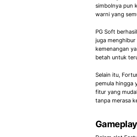
simbolnya pun k
warni yang semu
PG Soft berhasi
juga menghibur
kemenangan yan
betah untuk ter
Selain itu, Fort
pemula hingga 
fitur yang mud
tanpa merasa k
Gameplay 