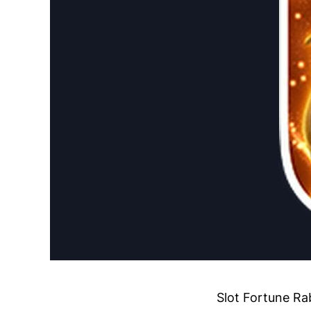
Slot Fortune Ra