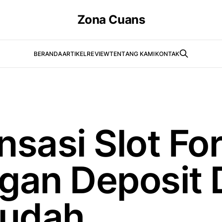
Zona Cuans
BERANDA
ARTIKEL
REVIEW
TENTANG KAMI
KONTAK
nsasi Slot Fo
ngan Deposit
Mudah