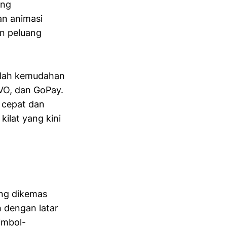
ang
n animasi
n peluang
lah kemudahan
VO, dan GoPay.
 cepat dan
ilat yang kini
ng dikemas
h dengan latar
imbol-