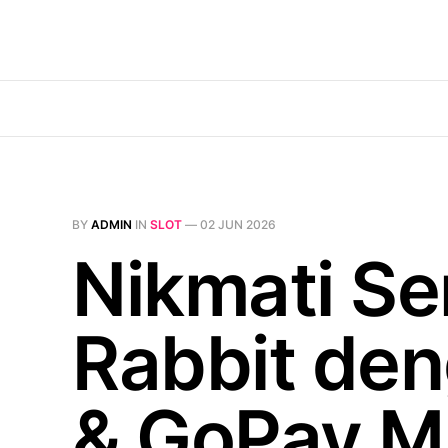
BY
ADMIN
IN
SLOT
—
02 JUN 2026
Nikmati Se
Rabbit de
& GoPay 