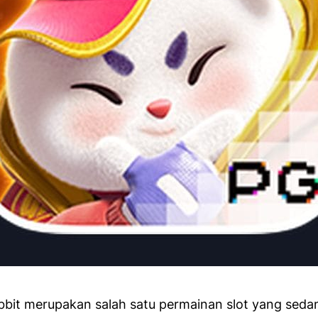
bbit merupakan salah satu permainan slot yang seda