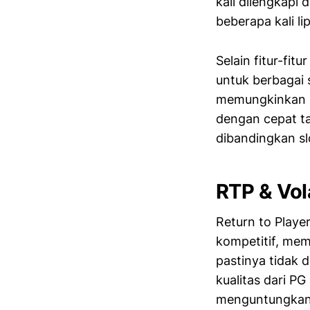
kali dilengkapi
beberapa kali lip
Selain fitur-fit
untuk berbagai s
memungkinkan 
dengan cepat ta
dibandingkan sl
RTP & Vola
Return to Playe
kompetitif, me
pastinya tidak 
kualitas dari P
menguntungkan