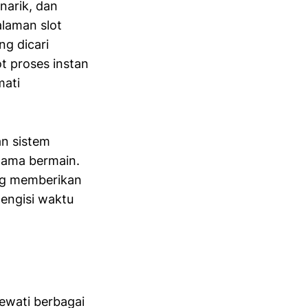
narik, dan
laman slot
g dicari
ot proses instan
mati
an sistem
lama bermain.
ng memberikan
mengisi waktu
ewati berbagai