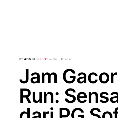
BY
ADMIN
IN
SLOT
—
04 JUL 2026
Jam Gacor 
Run: Sensa
dari PG Sof