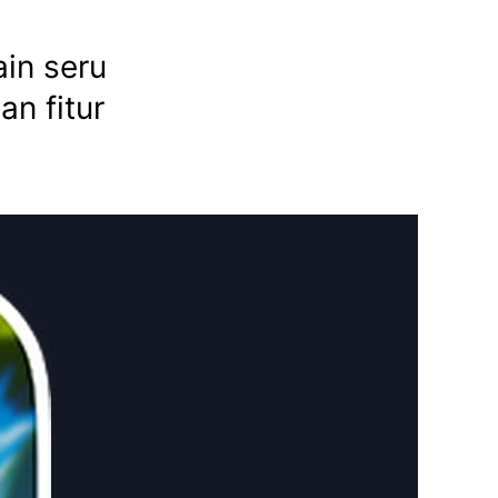
in seru
n fitur