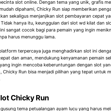
pecinta slot online. Dengan tema yang unik, grafis me
mudah dipahami, Chicky Run siap memberikan penga
an sekaligus menjanjikan slot pembayaran cepat yan
idak hanya itu, keunggulan dari slot wd kilat dan sl
ni sangat cocok bagi para pemain yang ingin menik
npa harus menunggu lama.
latform terpercaya juga menghadirkan slot ini deng
 cepat dan aman, mendukung kenyamanan pemain se
a yang ingin mencoba keberuntungan dengan slot ya
, Chicky Run bisa menjadi pilihan yang tepat untuk 
.
lot Chicky Run
gusung tema petualangan ayam lucu yang harus mel