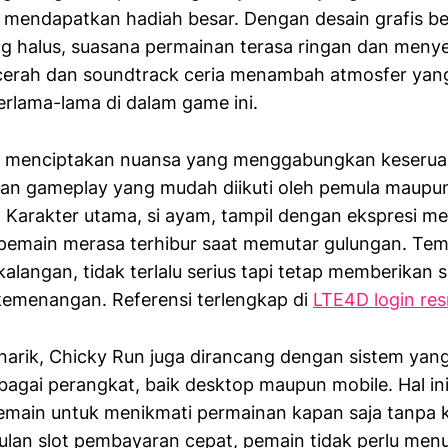
k mendapatkan hadiah besar. Dengan desain grafis b
g halus, suasana permainan terasa ringan dan meny
cerah dan soundtrack ceria menambah atmosfer ya
rlama-lama di dalam game ini.
il menciptakan nuansa yang menggabungkan keserua
an gameplay yang mudah diikuti oleh pemula maupu
 Karakter utama, si ayam, tampil dengan ekspresi 
emain merasa terhibur saat memutar gulungan. Tema
alangan, tidak terlalu serius tapi tetap memberikan s
kemenangan. Referensi terlengkap di
LTE4D login res
enarik, Chicky Run juga dirancang dengan sistem yan
gai perangkat, baik desktop maupun mobile. Hal in
ain untuk menikmati permainan kapan saja tanpa ke
lan slot pembayaran cepat, pemain tidak perlu men