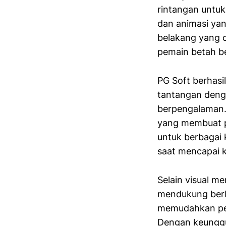
rintangan untu
dan animasi yan
belakang yang 
pemain betah be
PG Soft berhas
tantangan deng
berpengalaman.
yang membuat p
untuk berbagai k
saat mencapai 
Selain visual m
mendukung berba
memudahkan pem
Dengan keunggu