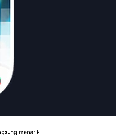
angsung menarik