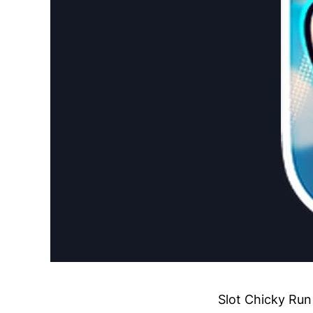
Slot Chicky Run