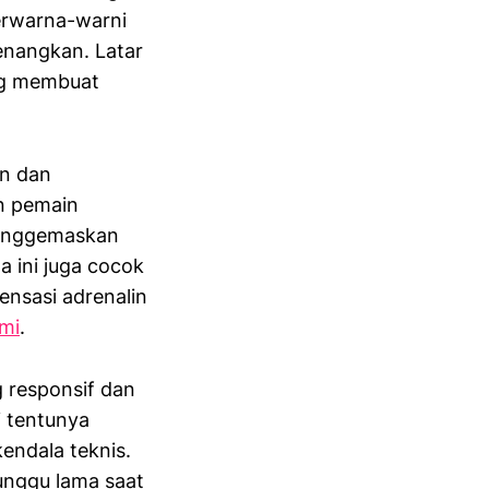
erwarna-warni
enangkan. Latar
ng membuat
n dan
n pemain
menggemaskan
 ini juga cocok
ensasi adrenalin
mi
.
g responsif dan
i tentunya
ndala teknis.
unggu lama saat