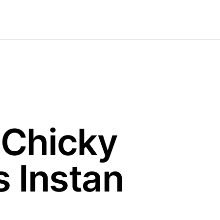
 Chicky
s Instan