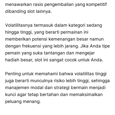
menawarkan rasio pengembalian yang kompetitif
dibanding slot lainnya.
Volatilitasnya termasuk dalam kategori sedang
hingga tinggi, yang berarti permainan ini
memberikan potensi kemenangan besar namun
dengan frekuensi yang lebih jarang. Jika Anda tipe
pemain yang suka tantangan dan mengejar
hadiah besar, slot ini sangat cocok untuk Anda.
Penting untuk memahami bahwa volatilitas tinggi
juga berarti munculnya risiko lebih tinggi, sehingga
manajemen modal dan strategi bermain menjadi
kunci agar tetap bertahan dan memaksimalkan
peluang menang.