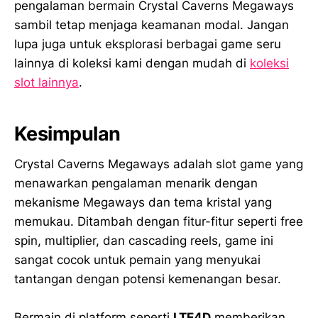
pengalaman bermain Crystal Caverns Megaways
sambil tetap menjaga keamanan modal. Jangan
lupa juga untuk eksplorasi berbagai game seru
lainnya di koleksi kami dengan mudah di
koleksi
slot lainnya
.
Kesimpulan
Crystal Caverns Megaways adalah slot game yang
menawarkan pengalaman menarik dengan
mekanisme Megaways dan tema kristal yang
memukau. Ditambah dengan fitur-fitur seperti free
spin, multiplier, dan cascading reels, game ini
sangat cocok untuk pemain yang menyukai
tantangan dengan potensi kemenangan besar.
Bermain di platform seperti
LTE4D
memberikan