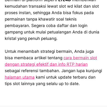
kemudahan transaksi lewat slot wd kilat dan slot
proses instan, sehingga Anda bisa fokus pada
permainan tanpa khawatir soal teknis
pembayaran. Segera coba daftar dan login
gampang untuk mulai petualangan Anda di dunia
kristal yang penuh peluang.
Untuk menambah strategi bermain, Anda juga
bisa membaca artikel tentang
cara bermain slot
dengan strategi efektif dan info RTP harian
sebagai referensi tambahan. Jangan lupa kunjungi
halaman utama
kami untuk update terbaru dan
tips slot lainnya yang selalu up to date.