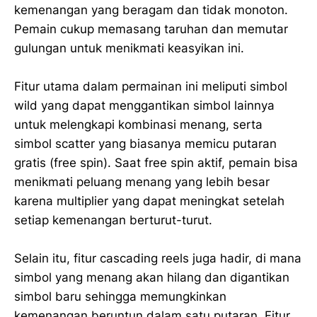
kemenangan yang beragam dan tidak monoton.
Pemain cukup memasang taruhan dan memutar
gulungan untuk menikmati keasyikan ini.
Fitur utama dalam permainan ini meliputi simbol
wild yang dapat menggantikan simbol lainnya
untuk melengkapi kombinasi menang, serta
simbol scatter yang biasanya memicu putaran
gratis (free spin). Saat free spin aktif, pemain bisa
menikmati peluang menang yang lebih besar
karena multiplier yang dapat meningkat setelah
setiap kemenangan berturut-turut.
Selain itu, fitur cascading reels juga hadir, di mana
simbol yang menang akan hilang dan digantikan
simbol baru sehingga memungkinkan
kemenangan beruntun dalam satu putaran. Fitur