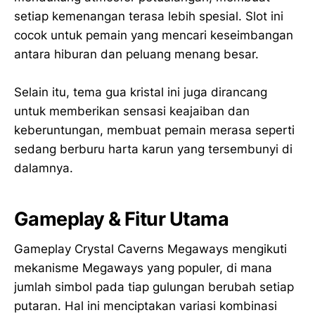
setiap kemenangan terasa lebih spesial. Slot ini
cocok untuk pemain yang mencari keseimbangan
antara hiburan dan peluang menang besar.
Selain itu, tema gua kristal ini juga dirancang
untuk memberikan sensasi keajaiban dan
keberuntungan, membuat pemain merasa seperti
sedang berburu harta karun yang tersembunyi di
dalamnya.
Gameplay & Fitur Utama
Gameplay Crystal Caverns Megaways mengikuti
mekanisme Megaways yang populer, di mana
jumlah simbol pada tiap gulungan berubah setiap
putaran. Hal ini menciptakan variasi kombinasi