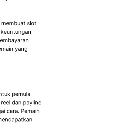
a membuat slot
i keuntungan
t pembayaran
pemain yang
ntuk pemula
eel dan payline
i cara. Pemain
 mendapatkan