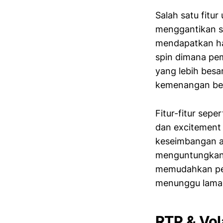
Salah satu fitu
menggantikan s
mendapatkan hadi
spin dimana pe
yang lebih besa
kemenangan ber
Fitur-fitur sepe
dan excitement 
keseimbangan a
menguntungkan. 
memudahkan pem
menunggu lama,
RTP & Vola