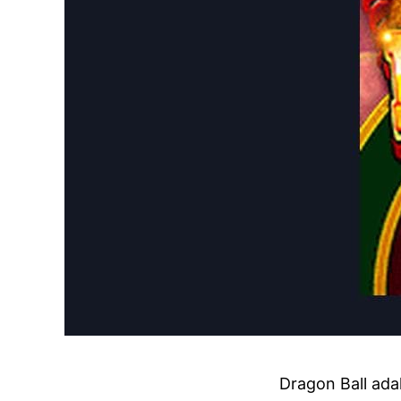
Dragon Ball ada