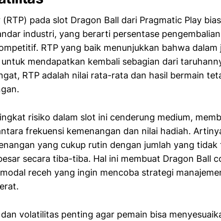
r (RTP) pada slot Dragon Ball dari Pragmatic Play bi
andar industri, yang berarti persentase pengembalian
ompetitif. RTP yang baik menunjukkan bahwa dalam 
 untuk mendapatkan kembali sebagian dari taruhanny
gat, RTP adalah nilai rata-rata dan hasil bermain te
ngan.
 tingkat risiko dalam slot ini cenderung medium, mem
tara frekuensi kemenangan dan nilai hadiah. Artiny
angan yang cukup rutin dengan jumlah yang tidak te
besar secara tiba-tiba. Hal ini membuat Dragon Ball 
modal receh yang ingin mencoba strategi manajem
erat.
an volatilitas penting agar pemain bisa menyesuaik