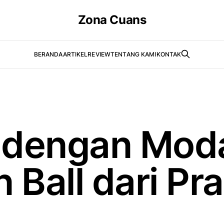
Zona Cuans
BERANDA
ARTIKEL
REVIEW
TENTANG KAMI
KONTAK
 dengan Moda
 Ball dari Pr