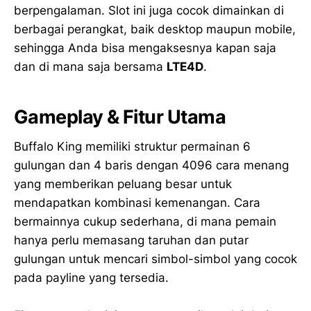
berpengalaman. Slot ini juga cocok dimainkan di
berbagai perangkat, baik desktop maupun mobile,
sehingga Anda bisa mengaksesnya kapan saja
dan di mana saja bersama
LTE4D
.
Gameplay & Fitur Utama
Buffalo King memiliki struktur permainan 6
gulungan dan 4 baris dengan 4096 cara menang
yang memberikan peluang besar untuk
mendapatkan kombinasi kemenangan. Cara
bermainnya cukup sederhana, di mana pemain
hanya perlu memasang taruhan dan putar
gulungan untuk mencari simbol-simbol yang cocok
pada payline yang tersedia.