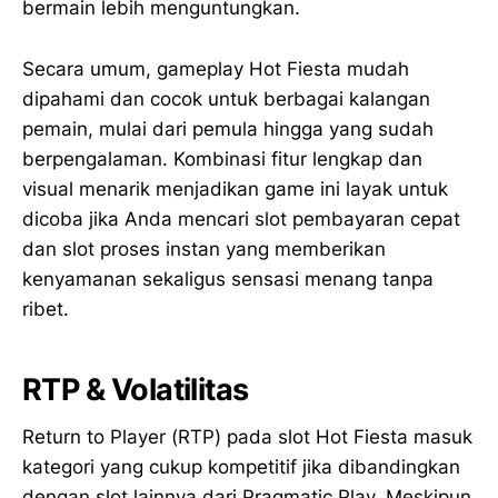
bermain lebih menguntungkan.
Secara umum, gameplay Hot Fiesta mudah
dipahami dan cocok untuk berbagai kalangan
pemain, mulai dari pemula hingga yang sudah
berpengalaman. Kombinasi fitur lengkap dan
visual menarik menjadikan game ini layak untuk
dicoba jika Anda mencari slot pembayaran cepat
dan slot proses instan yang memberikan
kenyamanan sekaligus sensasi menang tanpa
ribet.
RTP & Volatilitas
Return to Player (RTP) pada slot Hot Fiesta masuk
kategori yang cukup kompetitif jika dibandingkan
dengan slot lainnya dari Pragmatic Play. Meskipun