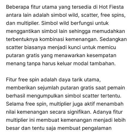
Beberapa fitur utama yang tersedia di Hot Fiesta
antara lain adalah simbol wild, scatter, free spins,
dan multiplier. Simbol wild berfungsi untuk
menggantikan simbol lain sehingga memudahkan
terbentuknya kombinasi kemenangan. Sedangkan
scatter biasanya menjadi kunci untuk memicu
putaran gratis yang menawarkan kesempatan
menang tanpa harus keluar modal tambahan.
Fitur free spin adalah daya tarik utama,
memberikan sejumlah putaran gratis saat pemain
berhasil mengumpulkan simbol scatter tertentu.
Selama free spin, multiplier juga aktif menambah
nilai kemenangan secara signifikan. Adanya fitur
multiplier ini membuat kemenangan menjadi lebih
besar dan tentu saja membuat pengalaman