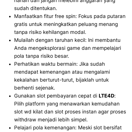
harian dan jangan melebihi anggaran yang
sudah ditentukan.
Manfaatkan fitur free spin: Fokus pada putaran
gratis untuk meningkatkan peluang menang
tanpa risiko kehilangan modal.
Mulailah dengan taruhan kecil: Ini membantu
Anda mengeksplorasi game dan mempelajari
pola tanpa risiko besar.
Perhatikan waktu bermain: Jika sudah
mendapat kemenangan atau mengalami
kekalahan berturut-turut, bijaklah untuk
berhenti sejenak.
Gunakan slot pembayaran cepat di
LTE4D
:
Pilih platform yang menawarkan kemudahan
slot wd kilat dan slot proses instan agar proses
withdraw menjadi lebih simpel.
Pelajari pola kemenangan: Meski slot bersifat