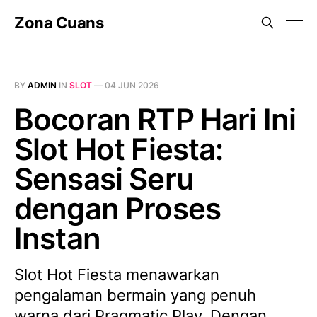
Zona Cuans
BY
ADMIN
IN
SLOT
—
04 JUN 2026
Bocoran RTP Hari Ini
Slot Hot Fiesta:
Sensasi Seru
dengan Proses
Instan
Slot Hot Fiesta menawarkan
pengalaman bermain yang penuh
warna dari Pragmatic Play. Dengan