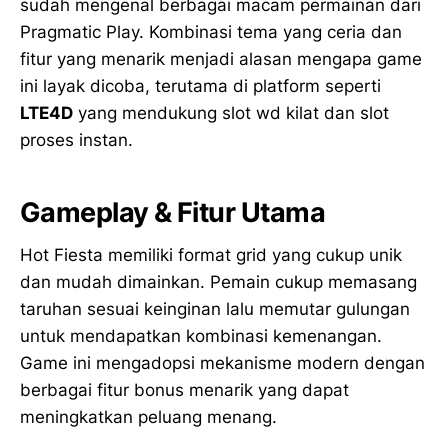
sudah mengenal berbagai macam permainan dari
Pragmatic Play. Kombinasi tema yang ceria dan
fitur yang menarik menjadi alasan mengapa game
ini layak dicoba, terutama di platform seperti
LTE4D
yang mendukung slot wd kilat dan slot
proses instan.
Gameplay & Fitur Utama
Hot Fiesta memiliki format grid yang cukup unik
dan mudah dimainkan. Pemain cukup memasang
taruhan sesuai keinginan lalu memutar gulungan
untuk mendapatkan kombinasi kemenangan.
Game ini mengadopsi mekanisme modern dengan
berbagai fitur bonus menarik yang dapat
meningkatkan peluang menang.