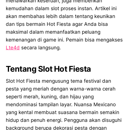
menawarkan keseruan, juga memberikan
kemudahan dalam slot proses instan. Artikel ini
akan membahas lebih dalam tentang keunikan
dan tips bermain Hot Fiesta agar Anda bisa
maksimal dalam memanfaatkan peluang
kemenangan di game ini. Pemain bisa mengakses
Lte4d
secara langsung.
Tentang Slot Hot Fiesta
Slot Hot Fiesta mengusung tema festival dan
pesta yang meriah dengan warna-warna cerah
seperti merah, kuning, dan hijau yang
mendominasi tampilan layar. Nuansa Mexicano
yang kental membuat suasana bermain semakin
hidup dan penuh energi. Pengguna akan disuguhi
background berupa dekorasi pesta dengan