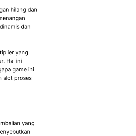
gan hilang dan
emenangan
 dinamis dan
iplier yang
. Hal ini
gapa game ini
 slot proses
embalian yang
 menyebutkan