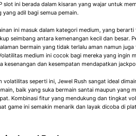
P slot ini berada dalam kisaran yang wajar untuk me
 yang adil bagi semua pemain.
mainan ini masuk dalam kategori medium, yang berarti 
up seimbang antara kemenangan kecil dan besar. P
laman bermain yang tidak terlalu aman namun juga ti
 Volatilitas medium ini cocok bagi mereka yang ingin
ra kesenangan dan kesempatan mendapatkan jackpo
olatilitas seperti ini, Jewel Rush sangat ideal dima
emain, baik yang suka bermain santai maupun yang 
t. Kombinasi fitur yang mendukung dan tingkat vola
 game ini semakin menarik dan layak dicoba di plat