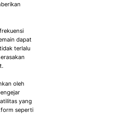
mberikan
frekuensi
emain dapat
dak terlalu
 merasakan
t.
inkan oleh
mengejar
tilitas yang
form seperti