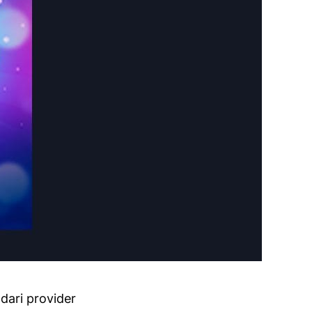
dari provider