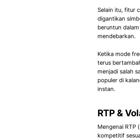
Selain itu, fit
digantikan sim
beruntun dalam 
mendebarkan.
Ketika mode fre
terus bertambah
menjadi salah s
populer di kala
instan.
RTP & Vola
Mengenai RTP (R
kompetitif sesu