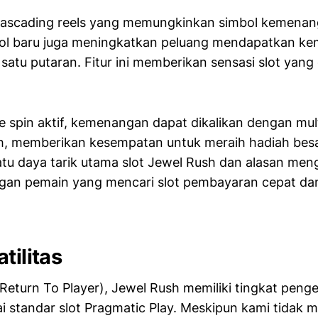
ur cascading reels yang memungkinkan simbol kemenan
bol baru juga meningkatkan peluang mendapatkan k
satu putaran. Fitur ini memberikan sensasi slot yang
e spin aktif, kemenangan dapat dikalikan dengan mult
, memberikan kesempatan untuk meraih hadiah besar
atu daya tarik utama slot Jewel Rush dan alasan men
ngan pemain yang mencari slot pembayaran cepat dan
tilitas
eturn To Player), Jewel Rush memiliki tingkat peng
ai standar slot Pragmatic Play. Meskipun kami tidak