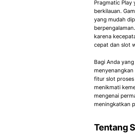
Pragmatic Play
berkilauan. Gam
yang mudah dip
berpengalaman. S
karena kecepat
cepat dan slot w
Bagi Anda yang
menyenangkan te
fitur slot pros
menikmati kemen
mengenai permain
meningkatkan 
Tentang S