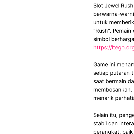
Slot Jewel Rus
berwarna-warni
untuk memberik
"Rush". Pemain 
simbol berharga
https://ltego.org
Game ini menam
setiap putaran 
saat bermain d
membosankan. 
menarik perhati
Selain itu, pe
stabil dan inter
perangkat, bai