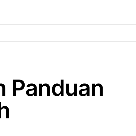
an Panduan
h