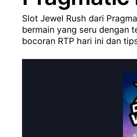
Slot Jewel Rush dari Pragm
bermain yang seru dengan t
bocoran RTP hari ini dan ti