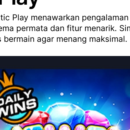
atic Play menawarkan pengalaman
ema permata dan fitur menarik. S
ps bermain agar menang maksimal.