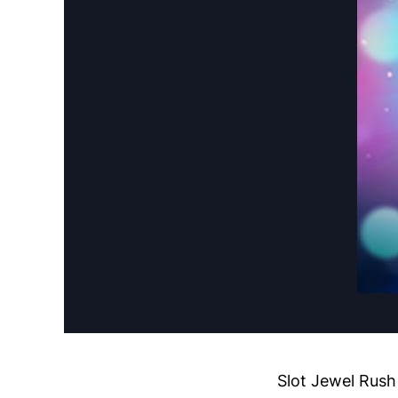
Slot Jewel Rush