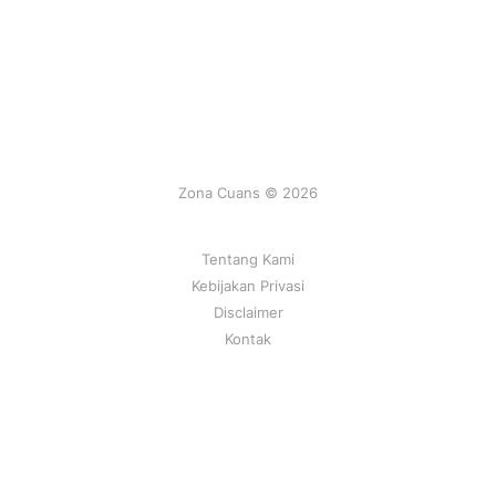
Zona Cuans © 2026
Tentang Kami
Kebijakan Privasi
Disclaimer
Kontak