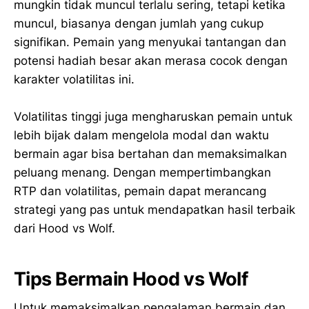
mungkin tidak muncul terlalu sering, tetapi ketika
muncul, biasanya dengan jumlah yang cukup
signifikan. Pemain yang menyukai tantangan dan
potensi hadiah besar akan merasa cocok dengan
karakter volatilitas ini.
Volatilitas tinggi juga mengharuskan pemain untuk
lebih bijak dalam mengelola modal dan waktu
bermain agar bisa bertahan dan memaksimalkan
peluang menang. Dengan mempertimbangkan
RTP dan volatilitas, pemain dapat merancang
strategi yang pas untuk mendapatkan hasil terbaik
dari Hood vs Wolf.
Tips Bermain Hood vs Wolf
Untuk memaksimalkan pengalaman bermain dan