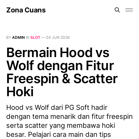
Zona Cuans
BY
ADMIN
IN
SLOT
—
04 JUN 2026
Bermain Hood vs
Wolf dengan Fitur
Freespin & Scatter
Hoki
Hood vs Wolf dari PG Soft hadir
dengan tema menarik dan fitur freespin
serta scatter yang membawa hoki
besar. Pelajari cara main dan tips