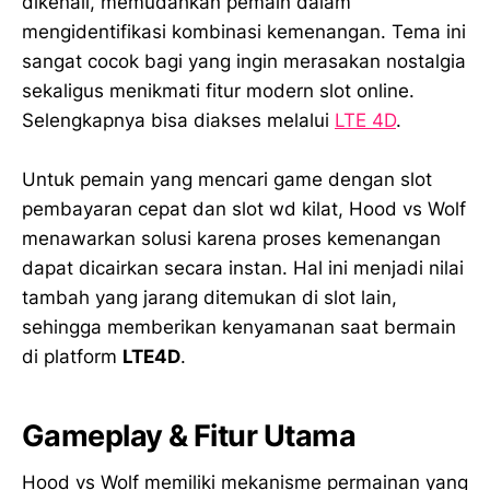
dikenali, memudahkan pemain dalam
mengidentifikasi kombinasi kemenangan. Tema ini
sangat cocok bagi yang ingin merasakan nostalgia
sekaligus menikmati fitur modern slot online.
Selengkapnya bisa diakses melalui
LTE 4D
.
Untuk pemain yang mencari game dengan slot
pembayaran cepat dan slot wd kilat, Hood vs Wolf
menawarkan solusi karena proses kemenangan
dapat dicairkan secara instan. Hal ini menjadi nilai
tambah yang jarang ditemukan di slot lain,
sehingga memberikan kenyamanan saat bermain
di platform
LTE4D
.
Gameplay & Fitur Utama
Hood vs Wolf memiliki mekanisme permainan yang