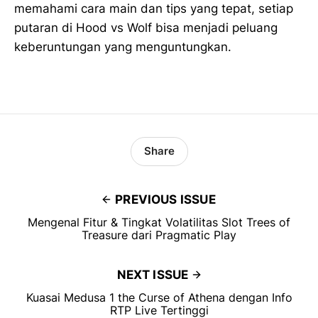
memahami cara main dan tips yang tepat, setiap
putaran di Hood vs Wolf bisa menjadi peluang
keberuntungan yang menguntungkan.
Share
PREVIOUS ISSUE
Mengenal Fitur & Tingkat Volatilitas Slot Trees of
Treasure dari Pragmatic Play
NEXT ISSUE
Kuasai Medusa 1 the Curse of Athena dengan Info
RTP Live Tertinggi